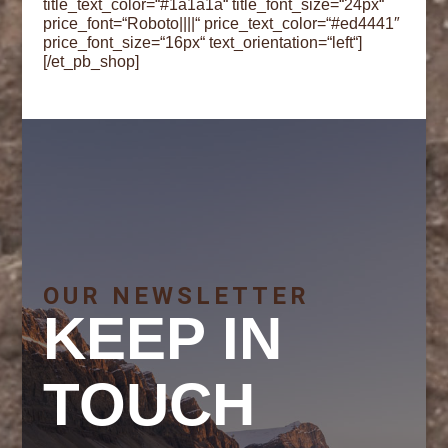
title_text_color=“#1a1a1a“ title_font_size=“24px“
price_font=“Roboto||||“ price_text_color=“#ed4441″
price_font_size=“16px“ text_orientation=“left“]
[/et_pb_shop]
OUR NEWSLETTER
KEEP IN
TOUCH