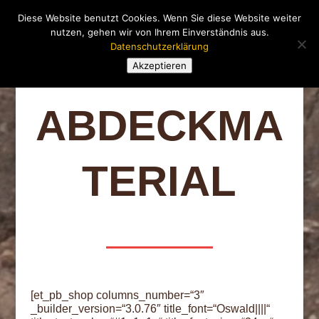
Diese Website benutzt Cookies. Wenn Sie diese Website weiter
nutzen, gehen wir von Ihrem Einverständnis aus.
Datenschutzerklärung
Akzeptieren
ABDECKMA
TERIAL
[et_pb_shop columns_number=“3″
_builder_version=“3.0.76″ title_font=“Oswald||||“