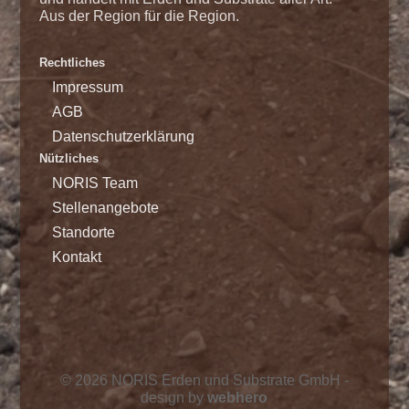
Aus der Region für die Region.
Rechtliches
Impressum
AGB
Datenschutzerklärung
Nützliches
NORIS Team
Stellenangebote
Standorte
Kontakt
Impressum
AGB
Datenschutzerklärung
© 2026 NORIS Erden und Substrate GmbH -
design by
webhero